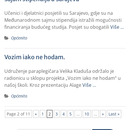
Učenici i djelatnici posjetili su Sarajevo, gdje su na
Međunarodnom sajmu stipendija istražili mogućnosti
financiranja budućeg studija. Posjet su obogatili
Više …
Općenito
Vozim iako ne hodam.
Udruženje paraplegičara Velika Kladuša održalo je
radionicu u sklopu projekta „Vozim iako ne hodam“ u
našoj školi. Kroz prezentaciju Alage
Više …
Općenito
Page 2 of 11
«
1
2
3
4
5
...
10
...
»
Last »