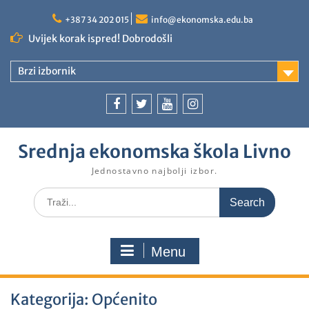
+387 34 202 015
info@ekonomska.edu.ba
Uvijek korak ispred! Dobrodošli
Brzi izbornik
Srednja ekonomska škola Livno
Jednostavno najbolji izbor.
Menu
Kategorija:
Općenito