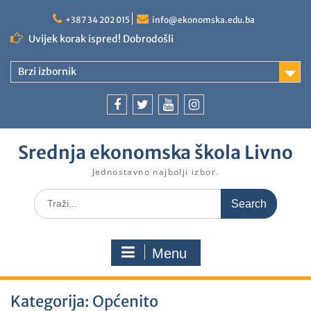
+387 34 202 015
info@ekonomska.edu.ba
Uvijek korak ispred! Dobrodošli
Brzi izbornik
Srednja ekonomska škola Livno
Jednostavno najbolji izbor.
Menu
Kategorija:
Općenito