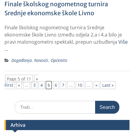
Finale školskog nogometnog turnira
Srednje ekonomske škole Livno
Finale školskog nogometnog turnira Srednje
ekonomske škole Livno između odjela 2.a i 4.a bilo je
pravi malonogometni spektakl, prepun uzbuđenja
Više
…
Događanja
,
Novosti
,
Općenito
Page 5 of 11
«
First
«
...
3
4
5
6
7
...
10
...
»
Last »
Arhiva