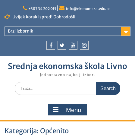
+387 34 202 015
info@ekonomska.edu.ba
Uvijek korak ispred! Dobrodošli
Brzi izbornik
Srednja ekonomska škola Livno
Jednostavno najbolji izbor.
Menu
Kategorija:
Općenito