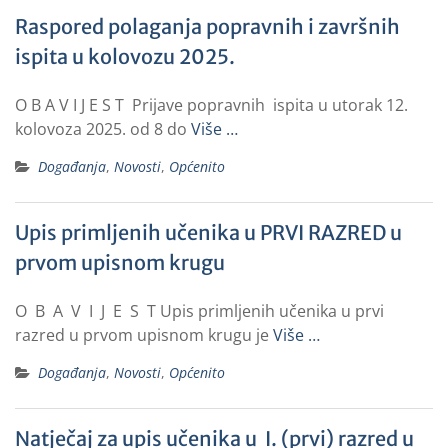
Raspored polaganja popravnih i završnih
ispita u kolovozu 2025.
O B A V I J E S T Prijave popravnih ispita u utorak 12.
kolovoza 2025. od 8 do
Više …
Događanja
,
Novosti
,
Općenito
Upis primljenih učenika u PRVI RAZRED u
prvom upisnom krugu
O B A V I J E S T Upis primljenih učenika u prvi
razred u prvom upisnom krugu je
Više …
Događanja
,
Novosti
,
Općenito
Natječaj za upis učenika u I. (prvi) razred u