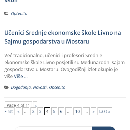
Općenito
Učenici Srednje ekonomske škole Livno na
Sajmu gospodarstva u Mostaru
Već tradicionalno, učenici i profesori Srednje
ekonomske škole Livno posjetili su Međunarodni sajam
gospodarstva u Mostaru. Ovogodišnji izlet okupio je
više
Više …
Događanja
,
Novosti
,
Općenito
Page 4 of 11
«
First
«
...
2
3
4
5
6
...
10
...
»
Last »