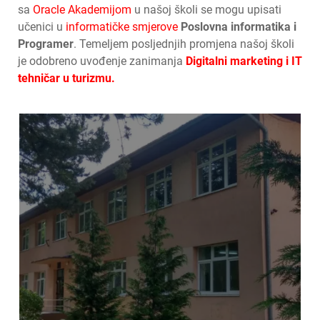
sa
Oracle Akademijom
u našoj školi se mogu upisati
učenici u
informatičke smjerove
Poslovna informatika i
Programer
. Temeljem posljednjih promjena našoj školi
je odobreno uvođenje zanimanja
Digitalni marketing i IT
tehničar u turizmu.