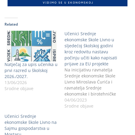
Related
Učenici Srednje
ekonomske škole Livno u
sljedećoj školskoj godini
kroz redovitu nastavu
počinju učiti kako napisati
prijave za EU projekte
Natječaj za upis učenika u
Na inicijativu ravnatelja
prvi razred u školskoj
Srednje ekonomske škole
2026./2027.
Livno Miroslava Ćurića i
13/06/2026
ravnatelja Srednje
Srodne objave
ekonomske i birotehničke
škole Bjelovar Vladimira
04/06/2023
Štefaneca, a uz svesrdnu
Srodne objave
podršku ministrice
Učenici Srednje
Gordane Nakić potpisan je
ekonomske škole Livno na
Sporazum o suradnji koji
Sajmu gospodarstva u
će rezultirati uspostavom
Mostaru