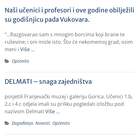
Naši učenici i profesori i ove godine obilježili
su godišnjicu pada Vukovara.
“…Razgovarao sam s mnogim borcima koji brane te
ruševine; i oni misle isto. Što će nekomemoj grad, osim
meni i
Više …
Općenito
DELMATI – snaga zajedništva
posjetili Franjevački muzej i galeriju Gorica. Učenici 1.b,
2.c i 4.c odjela imali su priliku pogledati izložbu pod
nazivom Delmati
Više …
Događanja
,
Novosti
,
Općenito