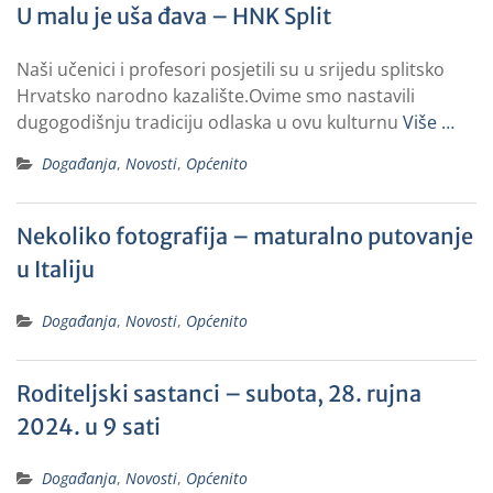
U malu je uša đava – HNK Split
Naši učenici i profesori posjetili su u srijedu splitsko
Hrvatsko narodno kazalište.Ovime smo nastavili
dugogodišnju tradiciju odlaska u ovu kulturnu
Više …
Događanja
,
Novosti
,
Općenito
Nekoliko fotografija – maturalno putovanje
u Italiju
Događanja
,
Novosti
,
Općenito
Roditeljski sastanci – subota, 28. rujna
2024. u 9 sati
Događanja
,
Novosti
,
Općenito