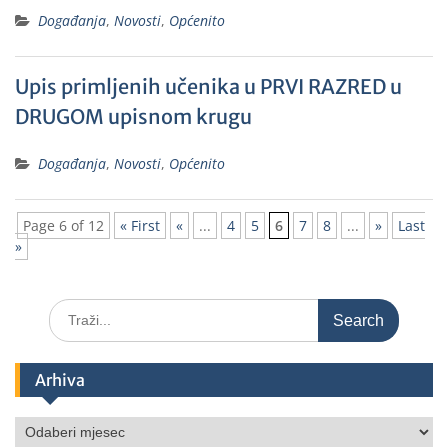
Događanja
,
Novosti
,
Općenito
Upis primljenih učenika u PRVI RAZRED u
DRUGOM upisnom krugu
Događanja
,
Novosti
,
Općenito
Page 6 of 12
« First
«
...
4
5
6
7
8
...
»
Last
»
Arhiva