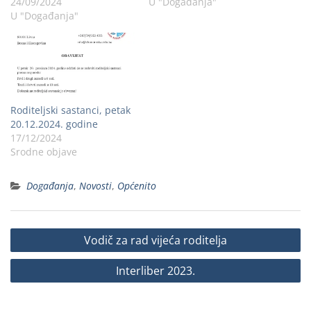
24/09/2024
U "Događanja"
U "Događanja"
Roditeljski sastanci, petak
20.12.2024. godine
17/12/2024
Srodne objave
Događanja
,
Novosti
,
Općenito
Vodič za rad vijeća roditelja
Interliber 2023.