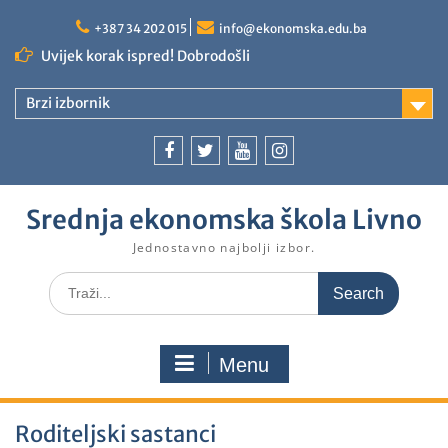
+387 34 202 015
info@ekonomska.edu.ba
Uvijek korak ispred! Dobrodošli
Brzi izbornik
Srednja ekonomska škola Livno
Jednostavno najbolji izbor.
Menu
Roditeljski sastanci