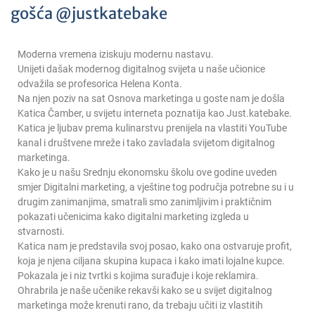
gošća @justkatebake
Moderna vremena iziskuju modernu nastavu.
Unijeti dašak modernog digitalnog svijeta u naše učionice
odvažila se profesorica Helena Konta.
Na njen poziv na sat Osnova marketinga u goste nam je došla
Katica Čamber, u svijetu interneta poznatija kao Just.katebake.
Katica je ljubav prema kulinarstvu prenijela na vlastiti YouTube
kanal i društvene mreže i tako zavladala svijetom digitalnog
marketinga.
Kako je u našu Srednju ekonomsku školu ove godine uveden
smjer Digitalni marketing, a vještine tog područja potrebne su i u
drugim zanimanjima, smatrali smo zanimljivim i praktičnim
pokazati učenicima kako digitalni marketing izgleda u
stvarnosti.
Katica nam je predstavila svoj posao, kako ona ostvaruje profit,
koja je njena ciljana skupina kupaca i kako imati lojalne kupce.
Pokazala je i niz tvrtki s kojima surađuje i koje reklamira.
Ohrabrila je naše učenike rekavši kako se u svijet digitalnog
marketinga može krenuti rano, da trebaju učiti iz vlastitih