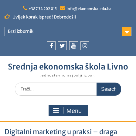
+387 34 202 015
info@ekonomska.edu.ba
Uvijek korak ispred! Dobrodošli
Brzi izbornik
Srednja ekonomska škola Livno
Jednostavno najbolji izbor.
Menu
Digitalni marketing u praksi – draga