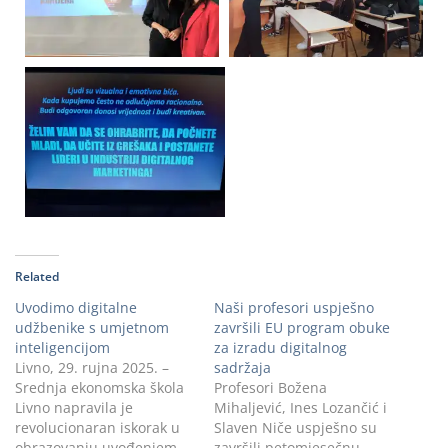
Related
Uvodimo digitalne
Naši profesori uspješno
udžbenike s umjetnom
završili EU program obuke
inteligencijom
za izradu digitalnog
Livno, 29. rujna 2025. –
sadržaja
Srednja ekonomska škola
Profesori Božena
Livno napravila je
Mihaljević, Ines Lozančić i
revolucionaran iskorak u
Slaven Niče uspješno su
obrazovanju uvođenjem
završili petomjesečnu