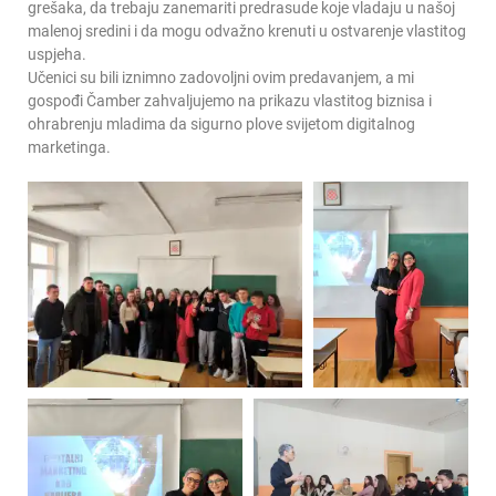
grešaka, da trebaju zanemariti predrasude koje vladaju u našoj
malenoj sredini i da mogu odvažno krenuti u ostvarenje vlastitog
uspjeha.
Učenici su bili iznimno zadovoljni ovim predavanjem, a mi
gospođi Čamber zahvaljujemo na prikazu vlastitog biznisa i
ohrabrenju mladima da sigurno plove svijetom digitalnog
marketinga.